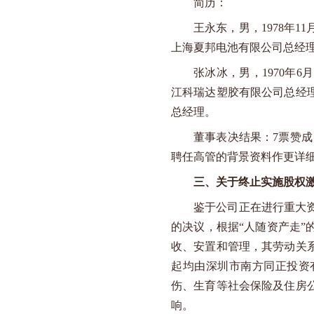
简历：
王永东，男，
1978
年
11
上海夏邦电池有限公司总经
张冰冰，男，
1970
年
6
月
江科瑞达塑胶有限公司总经
总经理。
董事表决结果：
7
票赞成
聘任高管的背景资料作更详
三、关于终止实施股权
鉴于公司正在进行重大
的决议，根据“人随资产走
收、安置和管理，其劳动关
起均由深圳市南方同正投资
伤、生育等社会保险及住房
响。