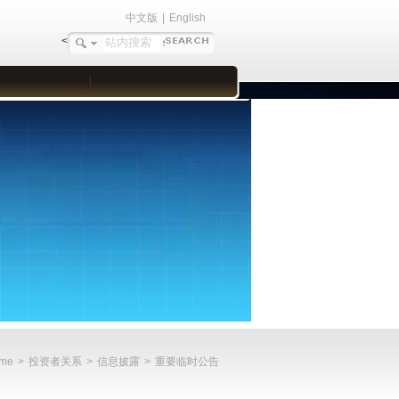
中文版
|
English
<
me
>
投资者关系
>
信息披露
>
重要临时公告