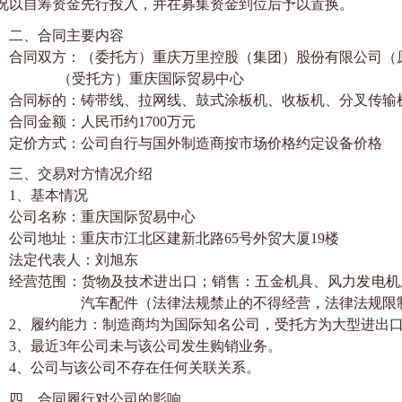
况以自筹资金先行投入，并在募集资金到位后予以置换。
二、合同主要内容
合同双方：（委托方）重庆万里控股（集团）股份有限公司（
（受托方）重庆国际贸易中心
合同标的：铸带线、拉网线、鼓式涂板机、收板机、分叉传输
合同金额：人民币约
1700
万元
定价方式：公司自行与国外制造商按市场价格约定设备价格
三、交易对方情况介绍
1
、基本情况
公司名称：重庆国际贸易中心
公司地址：重庆市江北区建新北路
65
号外贸大厦
19
楼
法定代表人：刘旭东
经营范围：货物及技术进出口；销售：五金机具、风力发电机
汽车配件（法律法规禁止的不得经营，法律法规限
2
、履约能力：制造商均为国际知名公司，受托方为大型进出
3
、最近
3
年公司未与该公司发生购销业务。
4
、公司与该公司不存在任何关联关系。
四、合同履行对公司的影响